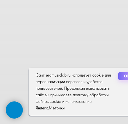
Сайт eramusiclab.ru использует cookie для
Сайт eramusiclab.ru использует cookie для
О
О
персонализации сервисов и удобства
персонализации сервисов и удобства
пользователей. Продолжая использовать
пользователей. Продолжая использовать
сайт вы принимаете политику обработки
сайт вы принимаете политику обработки
файлов cookie и использование
файлов cookie и использование
Яндекс.Метрики.
Яндекс.Метрики.